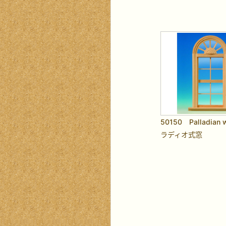
50150 Palladian 
ラディオ式窓