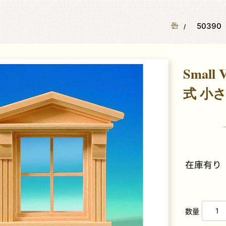
ークドールハウス1/12専門店 ミニチュアクラブ
50390
Small
式 小
在庫有り
数量