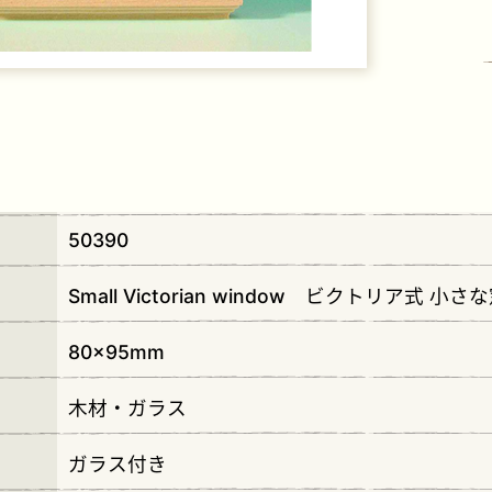
レゼント
50390
Small Victorian window ビクトリア式 小
80×95mm
木材・ガラス
ガラス付き