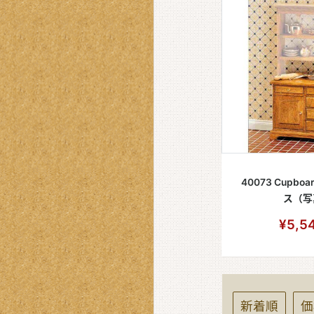
40073 Cupbo
ス（写
¥5,5
新着順
価