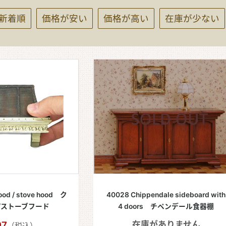
新着順
価格が安い
価格が高い
在庫が少ない
レゼント
ood / stove hood ク
40028 Chippendale sideboard with
/ストーブフード
4 doors チペンデール食器棚
97
在庫がありません
（税込）