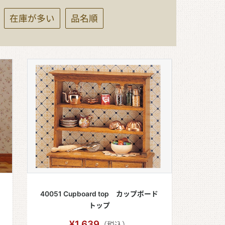
在庫が多い
品名順
40051 Cupboard top カップボード
トップ
¥1,639
（税込）