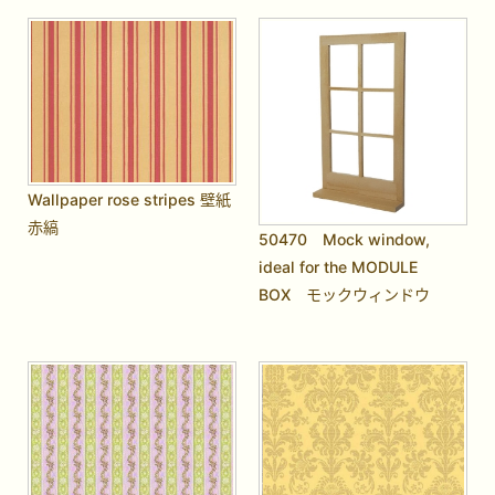
Wallpaper rose stripes 壁紙
赤縞
50470 Mock window,
ideal for the MODULE
BOX モックウィンドウ