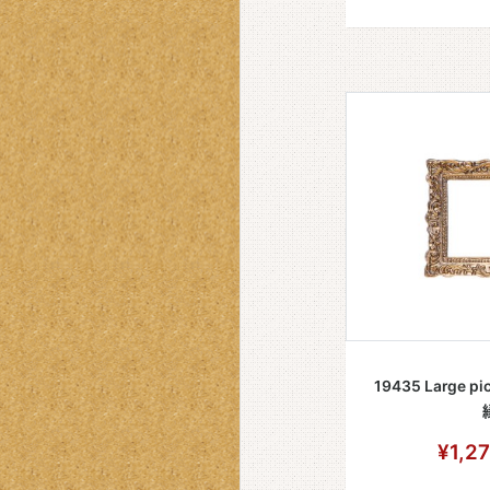
19435 Large pic
¥1,2