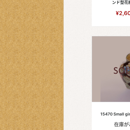
ンド型花
¥2,6
15470 Small 
在庫が