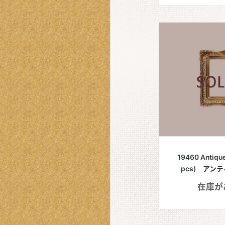
19460 Antique
pcs) アン
在庫が