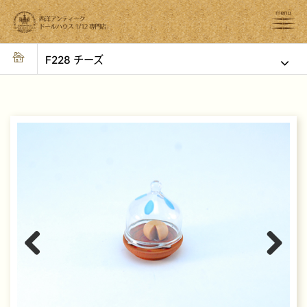
F228 チーズ
Previous
Next