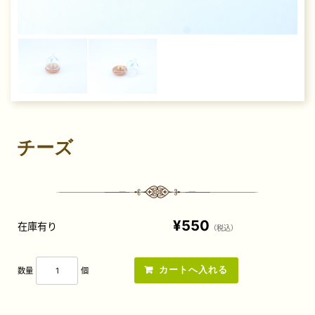
チーズ
¥550
在庫有り
（税込）
数量
個