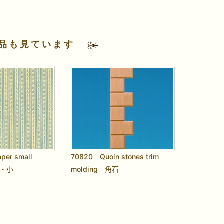
品も見ています
per small
70820 Quoin stones trim
 縞・小
molding 角石