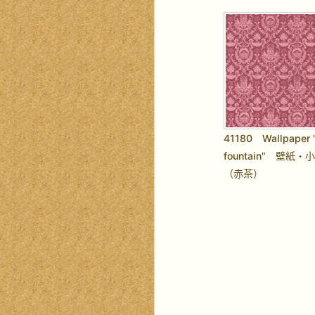
41180 Wallpaper 
fountain" 壁紙
（赤茶）