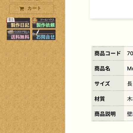
カート
製作日記はこちら
製作オーダーはこちら
10000円以上で送料無料+小物プ
お問い合わせはこちら
商品コード
70
商品名
M
サイズ
長
材質
木
商品説明
壁