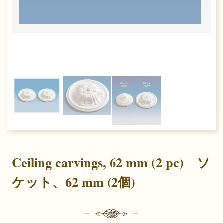
Previous
Next
Ceiling carvings, 62 mm (2 pc) ソ
ケット、62 mm (2個)