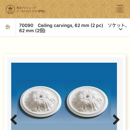
70090 Ceiling carvings, 62 mm (2 pc) ソケット、
62 mm (2個)