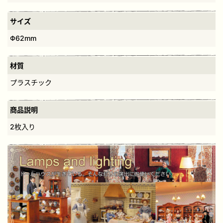
サイズ
Φ62mm
材質
プラスチック
商品説明
2枚入り