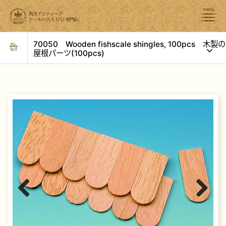
70050 Wooden fishscale shingles, 100pcs 木製の
屋根パーツ(100pcs)
Previous
Next