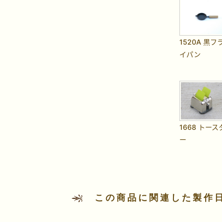
1520A 黒フ
イパン
1668 トース
ー
この商品に関連した製作