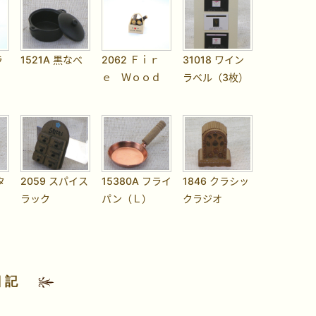
ラ
1521A 黒なべ
2062 Ｆｉｒ
31018 ワイン
ｅ Ｗｏｏｄ
ラベル（3枚）
タ
2059 スパイス
15380A フライ
1846 クラシッ
ラック
パン（Ｌ）
クラジオ
日記