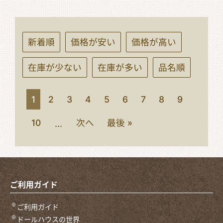
新着順
価格が安い
価格が高い
在庫が少ない
在庫が多い
品名順
1
2
3
4
5
6
7
8
9
10
次へ
最後 »
...
ご利用ガイド
ご利用ガイド
ドールハウスの世界