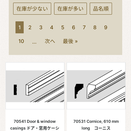
在庫が少ない
在庫が多い
品名順
1
2
3
4
5
6
7
8
9
10
次へ
最後 »
...
70541 Door & window
70531 Cornice, 610 mm
casings ドア・窓用ケーシ
long コーニス