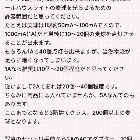
ールハウスライトの麦球を光らせるための
許容範囲だと思ってください。
たとえば麦球は1球約50mA〜100mAですので、
1000mA(1A)だと単純に10～20個の麦球を点灯させ
ることが出来ます。
もちろん1Aで40個点灯も出来ますが、当然電流が
足らず暗くなってしまいます。
1Aなら推奨は10個～20個程度だと思ってくださ
い。
従いまして2Aであれば20個～40個程度です。
ちなみに商品には入れていませんが、5Aなんてのも
あります。
ここまでとなると3階建てクラス、200個以上の麦
球となります。
写真のセットは手前から2AのACアダプター、10個