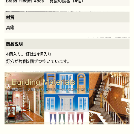
Brass Hinges 4pcs 真鍮の蝶番（4個）
材質
真鍮
商品説明
4個入り。釘は24個入り
釘穴が片側3個ずつ空いています。