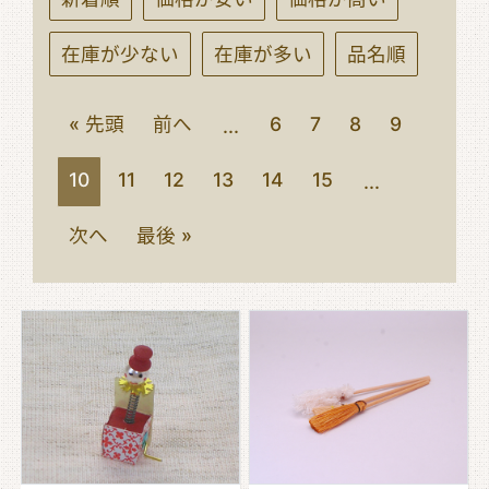
在庫が少ない
在庫が多い
品名順
« 先頭
前へ
6
7
8
9
...
10
11
12
13
14
15
...
次へ
最後 »